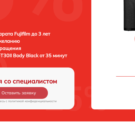
ата Fujifilm до 3 лет
 желанию
бращения
X-T30II Body Black от 35 минут
я со специалистом
Оставить заявку
есь c
политикой конфиденциальности