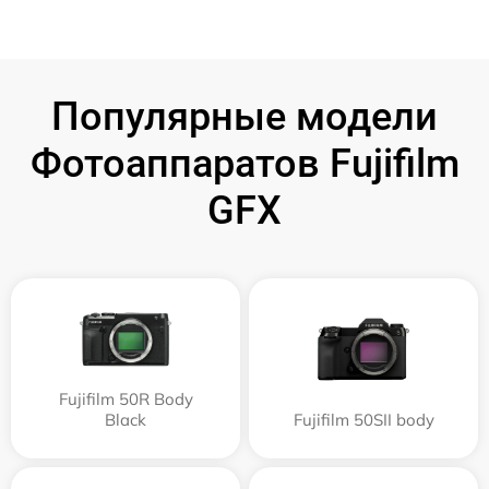
Популярные модели
Фотоаппаратов Fujifilm
GFX
Fujifilm 50R Body
Black
Fujifilm 50SII body