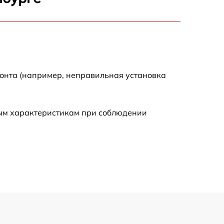
2700 р
2200 р
2200 р
монта (например, неправильная установка
4300 р
ным характеристикам при соблюдении
2300 р
3300 р
3800 р
3900 р