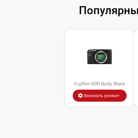
Популярные
Чистка CCD/CMOS матрицы
Замена байонета
Замена кнопки включения
Замена микрофона
Замена аккумулятора
Fujifilm 50R Body Black
Заказать ремонт
Программный ремонт