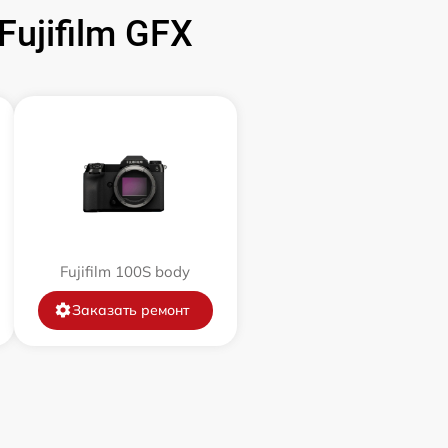
ujifilm GFX
3500 р
3400 р
2100 р
2700 р
500 р
Fujifilm 100S body
Заказать ремонт
2900 р