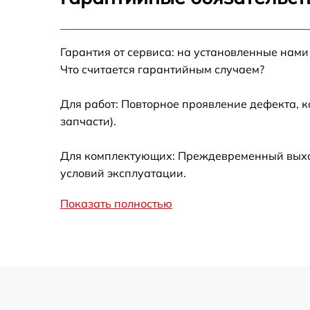
Замена фокусировочного экрана
Гарантия от сервиса: на установленные нами
Замена дисплея (экрана)
Что считается гарантийным случаем?
Замена корпуса
Для работ: Повторное проявление дефекта, 
запчасти).
Замена CCD/CMOS матрицы
Для комплектующих: Преждевременный выход 
Замена затвора
условий эксплуатации.
Показать полностью
Замена материнской платы
Замена платы отсека карты памяти
Устранение битых пикселей на
CCD/CMOS матрице